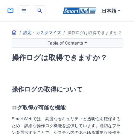
menu
search
日本語
Home
ON THIS PAGE
設定・カスタマイズ
操作ログは取得できますか？
操作ログの取得について
Table of Contents
ログ取得が可能な機能
記録される主な操作ログ
操作ログは取得できますか？
監査に必要な情報
操作ログの取得について
ログ取得が可能な機能
SmartWebでは、高度なセキュリティと透明性を確保する
ため、詳細な操作ログ機能を提供しています。適切なプラ
ンを選択することで、システム内のあらゆる重要な操作を