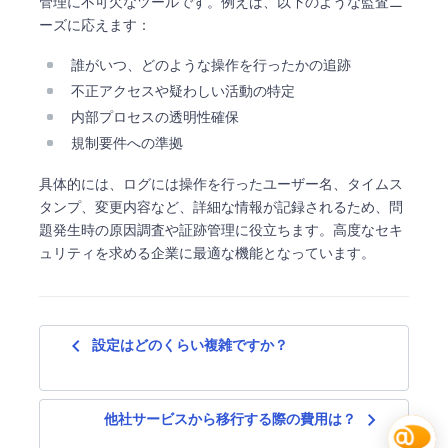
管理に不可欠なツールです。例えば、以下のような監査ニ
ーズに応えます：
誰がいつ、どのような操作を行ったかの追跡
不正アクセスや疑わしい活動の特定
内部プロセスの透明性確保
規制要件への準拠
具体的には、ログには操作を行ったユーザー名、タイムス
タンプ、変更内容など、詳細な情報が記録されるため、問
題発生時の原因調査や証跡管理に役立ちます。高度なセキ
ュリティを求める企業に最適な機能となっています。
navigate_before
設定はどのくらい複雑ですか？
navigate_next
他社サービスから移行する際の費用は？