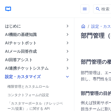
menu
search
検索
Home
はじめに
設定・カス
AI機能の基礎知識
部門管理（D
AIチャットボット
AIメール回答作成
AI回答アシスト
部門管理の
AI連携チケットシステム
部門管理は、エ
設定・カスタマイズ
担し、専門性を
権限管理とカスタムロール
部門管理の目
コンタクトフォームの設定
例えば技術サポ
「カスタマーポータル（ナレッジベ
ース/提案）」に関する API
担当チームに割