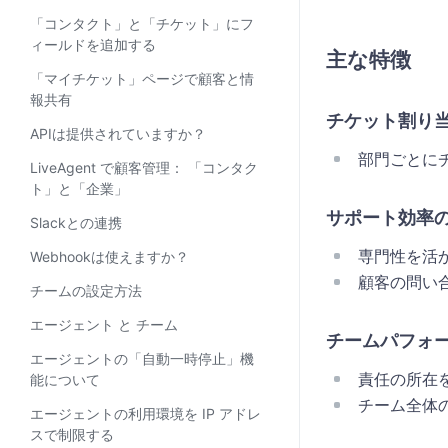
「コンタクト」と「チケット」にフ
ィールドを追加する
主な特徴
「マイチケット」ページで顧客と情
報共有
チケット割り
APIは提供されていますか？
部門ごとに
LiveAgent で顧客管理： 「コンタク
ト」と「企業」
サポート効率
Slackとの連携
専門性を活
Webhookは使えますか？
顧客の問い
チームの設定方法
エージェント と チーム
チームパフォ
エージェントの「自動一時停止」機
責任の所在
能について
チーム全体
エージェントの利用環境を IP アドレ
スで制限する