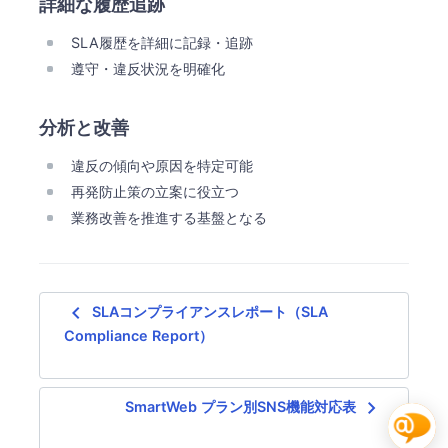
詳細な履歴追跡
SLA履歴を詳細に記録・追跡
遵守・違反状況を明確化
分析と改善
違反の傾向や原因を特定可能
再発防止策の立案に役立つ
業務改善を推進する基盤となる
navigate_before
SLAコンプライアンスレポート（SLA
Compliance Report）
navigate_next
SmartWeb プラン別SNS機能対応表