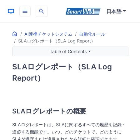
menu
search
日本語
Home
ON THIS PAGE
AI連携チケットシステム
自動化ルール
SLAログレポート（SLA Log Report）
SLAログレポートの概要
SLAログレポートの主な目的
Table of Contents
SLAの履歴管理
SLAログレポート（SLA Log
業務改善への活用
主要な機能ポイント
Report）
詳細な履歴追跡
分析と改善
SLAログレポートの概要
SLAログレポートは、SLAに関するすべての履歴を記録・
追跡する機能です。いつ、どのチケットで、どのように
SLAが遵守または違反されたかを詳細に確認できます。