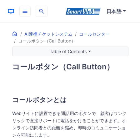
menu
search
日本語
Home
ON THIS PAGE
AI連携チケットシステム
コールセンター
コールボタン（Call Button）
コールボタンとは
メリットと活用シーン
Table of Contents
セキュリティと利便性
コールボタン（Call Button）
主な特長
顧客体験の向上
セキュリティとビジネスメリット
コールボタンとは
Webサイトに設置できる通話用のボタンで、顧客はワンク
リックで直接サポートに電話をかけることができます。オ
ンライン訪問者との距離を縮め、即時のコミュニケーショ
ンを可能にします。