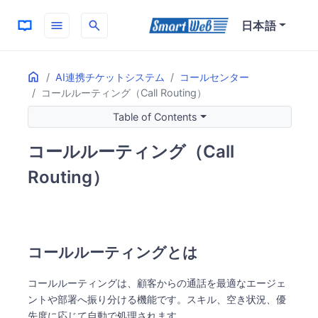
menu
search
日本語
Home
ON THIS PAGE
AI連携チケットシステム
コールセンター
コールルーティング（Call Routing）
コールルーティングとは
具体的な振り分けの例
Table of Contents
メリットと効果
コールルーティング（Call
コールルーティングの主要な特徴
自動振り分けの仕組み
Routing）
顧客サービス改善
コールルーティングとは
コールルーティングは、顧客からの通話を最適なエージェ
ントや部署へ振り分ける機能です。スキル、空き状況、優
先度に応じて自動で処理されます。