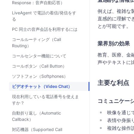
Response：音声自動応答）
例えば、複雑な
LiveAgent で電話の着信/発信をす
直感的に理解で
る
とが可能です。
PC 同士の音声会話を利用するには
コールルーティング（Call
業界別の効果
Routing）
教育、医療、金
コールセンター機能について
声やテキストに
コールボタン（Call Button）
ソフトフォン（Softphones）
主要な利点
ビデオチャット（Video Chat）
現在利用している電話番号を使えま
コミュニケー
すか？
映像を通じ
自動折り返し（Automatic
Callback）
表情や身振
複雑な操作
対応機器（Supported Call