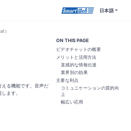
日本語
at）
ON THIS PAGE
ビデオチャットの概要
メリットと活用方法
直感的な情報伝達
業界別の効果
主要な利点
行える機能です。音声だ
コミュニケーションの質的向
現します。
上
幅広い応用