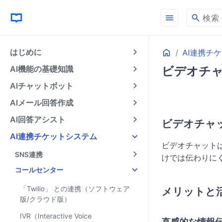
menu
search
検索
Home
はじめに
AI連携チ
AI機能の基礎知識
ビデオチャッ
AIチャットボット
AIメール回答作成
AI回答アシスト
ビデオチャ
AI連携チケットシステム
ビデオチャット
SNS連携
けでは伝わりに
コールセンター
「Twilio」 との連携（ソフトウェア
メリットと
版/クラウド版）
IVR（Interactive Voice
直感的な情報