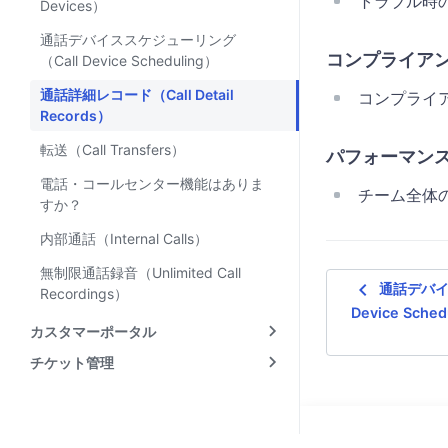
トラブル時
Devices）
通話デバイススケジューリング
コンプライア
（Call Device Scheduling）
通話詳細レコード（Call Detail
コンプライ
Records）
転送（Call Transfers）
パフォーマン
電話・コールセンター機能はありま
チーム全体
すか？
内部通話（Internal Calls）
無制限通話録音（Unlimited Call
navigate_before
通話デバイ
Recordings）
Device Sched
カスタマーポータル
チケット管理
ライブチャット
レポート・分析