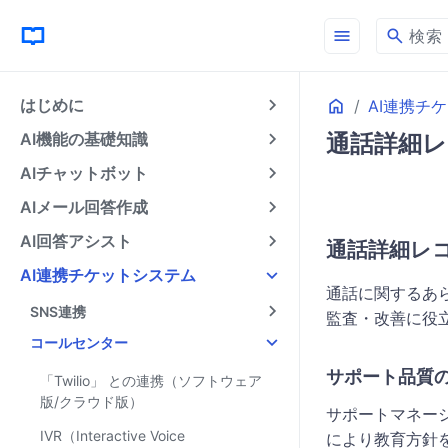
menu
search
検索
Home
はじめに
AI連携チ
AI機能の基礎知識
通話詳細レコー
AIチャットボット
AIメール回答作成
AI回答アシスト
通話詳細レコード
AI連携チケットシステム
通話に関するあ
SNS連携
監査・改善に役
コールセンター
サポート品質
「Twilio」 との連携（ソフトウェア
版/クラウド版）
サポートマネー
IVR（Interactive Voice
により教育方針