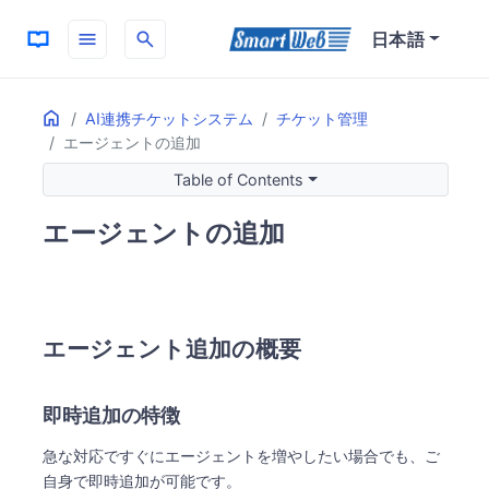
menu
search
日本語
Home
ON THIS PAGE
AI連携チケットシステム
チケット管理
エージェントの追加
エージェント追加の概要
即時追加の特徴
Table of Contents
エージェント数の変更方法
エージェントの追加
追加・削除の手順
料金に関する注意点
システム仕様の変更
マイアカウント設定の簡略化
エージェント追加の概要
即時追加の特徴
急な対応ですぐにエージェントを増やしたい場合でも、ご
自身で即時追加が可能です。