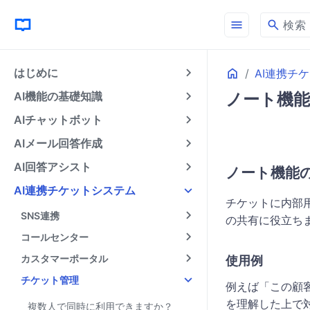
menu
search
検索
Home
はじめに
AI連携チ
AI機能の基礎知識
ノート機能（
AIチャットボット
AIメール回答作成
AI回答アシスト
ノート機能
AI連携チケットシステム
チケットに内部
SNS連携
の共有に役立ち
コールセンター
カスタマーポータル
使用例
チケット管理
例えば「この顧
を理解した上で
複数人で同時に利用できますか？