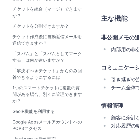
チケットを統合（マージ）できます
か？
主な機能
チケットを分割できますか？
チケット作成後に自動返信メールを
非公開メモの
送信できますか？
内部用の非
「スパム」と「スパムとしてマーク
する」は何が違いますか？
コミュニケー
「解決すべきチケット」からのみ回
答できるようにするには
引き継ぎや
チーム全体
1つのスマートチケットに複数の質
問がある場合、別々に管理できます
か？
情報管理
GeoIP機能を利用する
顧客に余計
Google Appsメールアカウントへの
対応履歴の
POP3アクセス
LiveAgent の操作画面