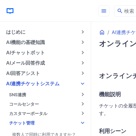
menu
search
検索
Home
はじめに
AI連携チ
AI機能の基礎知識
オンラインチケ
AIチャットボット
AIメール回答作成
AI回答アシスト
オンライン
AI連携チケットシステム
機能説明
SNS連携
コールセンター
チケットの全履
す。
カスタマーポータル
チケット管理
利用シーン
複数人で同時に利用できますか？