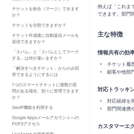
例えば「これま
チケットを統合（マージ）できます
できます。部門
か？
チケットを分割できますか？
主な特徴
チケット作成後に自動返信メールを
送信できますか？
「スパム」と「スパムとしてマーク
情報共有の効
する」は何が違いますか？
チケット履歴
「解決すべきチケット」からのみ回
顧客や他部
答できるようにするには
1つのスマートチケットに複数の質
対応トラッキ
問がある場合、別々に管理できます
か？
対応経緯を
GeoIP機能を利用する
部門間連携
Google Appsメールアカウントへの
POP3アクセス
カスタマーエ
LiveAgent の操作画面