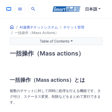
menu
search
日本語
Home
ON THIS PAGE
AI連携チケットシステム
チケット管理
一括操作（Mass Actions）
一括操作（Mass actions）とは
一括操作の必要性
Table of Contents
一括操作の主な特徴
一括操作（Mass actions）
一括操作（Mass actions）とは
複数のチケットに対して同時に処理を行える機能です。タ
グ付け、ステータス変更、削除などをまとめて実行できま
す。