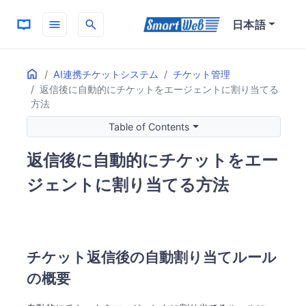
menu
search
日本語
Home
ON THIS PAGE
AI連携チケットシステム
チケット管理
返信後に自動的にチケットをエージェントに割り当てる
チケット返信後の自動割り当てルールの概要
方法
ルール1: すべてのアクションに対する自動割り当て
Table of Contents
特徴
ルール2: 特定のステータスにおける自動割り当て
返信後に自動的にチケットをエー
特徴
ジェントに割り当てる方法
カスタマイズのポイント
チケット返信後の自動割り当てルール
の概要