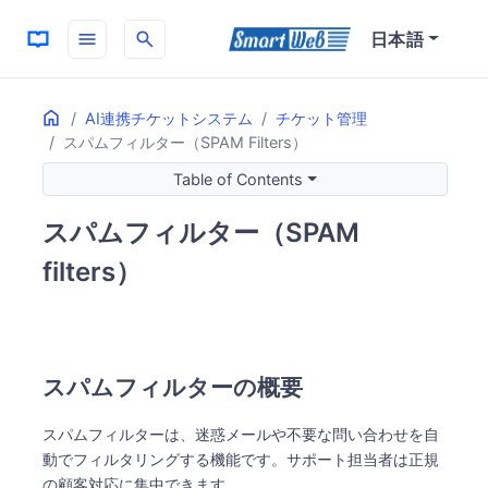
menu
search
日本語
Home
ON THIS PAGE
AI連携チケットシステム
チケット管理
スパムフィルター（SPAM Filters）
スパムフィルターの概要
スパムフィルターの主な利点
Table of Contents
機能の詳細
スパムフィルター（SPAM
スパム検出の特徴
期待される効果
filters）
業務効率の向上
スパムフィルターの概要
スパムフィルターは、迷惑メールや不要な問い合わせを自
動でフィルタリングする機能です。サポート担当者は正規
の顧客対応に集中できます。