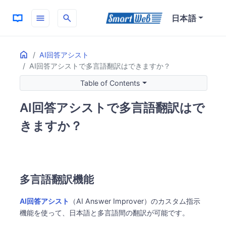
menu
search
日本語
Home
ON THIS PAGE
AI回答アシスト
AI回答アシストで多言語翻訳はできますか？
多言語翻訳機能
翻訳の使い方
Table of Contents
基本的な翻訳
AI回答アシストで多言語翻訳はで
翻訳＋文体調整
活用シーン
きますか？
海外顧客への対応
多言語サポートの効率化
技術内容の翻訳
注意事項
多言語翻訳機能
最終確認の重要性
文化的な配慮
AI回答アシスト
（AI Answer Improver）のカスタム指示
機能を使って、日本語と多言語間の翻訳が可能です。
関連機能