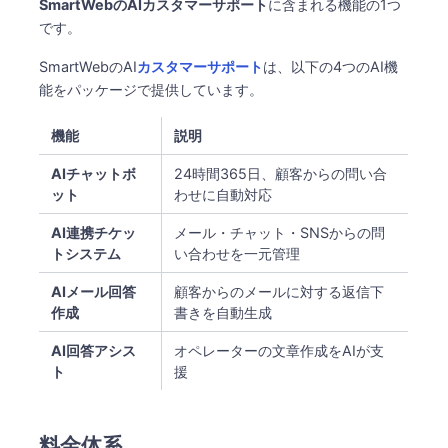
SmartWebのAIカスタマーサポート
​に含まれる機能の1つ
です。
SmartWebのAI
カスタマーサポート
は、以下の4つのAI機
能をパッケージで提供しています。
機能
説明
AIチャットボ
24時間365日、顧客からの問い合
ット
わせに自動対応
AI連携チケッ
メール・チャット・SNSからの問
トシステム
い合わせを一元管理
AIメール回答
顧客からのメールに対する返信下
作成
書きを自動生成
AI回答アシス
オペレーターの文章作成をAIが支
ト
援
料金体系