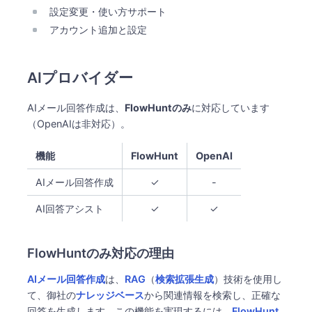
設定変更・使い方サポート
アカウント追加と設定
AIプロバイダー
AIメール回答作成は、
FlowHuntのみ
​に対応しています
（OpenAIは非対応）。
機能
FlowHunt
OpenAI
AIメール回答作成
✓
-
AI回答アシスト
✓
✓
FlowHuntのみ対応の理由
AIメール回答作成
は、
RAG
（
検索拡張生成
）技術を使用し
て、御社の
ナレッジベース
から関連情報を検索し、正確な
回答を生成します。この機能を実現するには、
FlowHunt