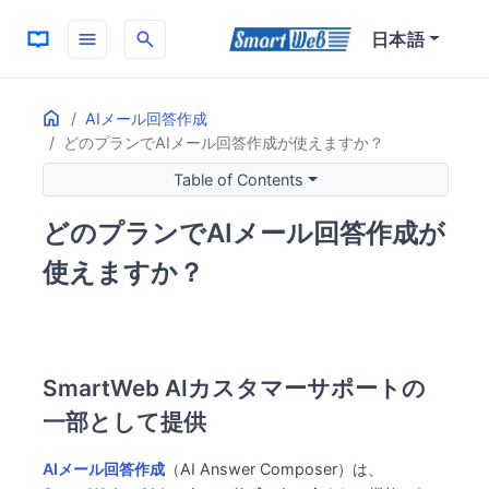
menu
search
日本語
Home
ON THIS PAGE
AIメール回答作成
どのプランでAIメール回答作成が使えますか？
SmartWeb AIカスタマーサポートの一部として提供
料金体系
Table of Contents
初期費用・月額費用
どのプランでAIメール回答作成が
月額費用に含まれるもの
AIプロバイダー
使えますか？
FlowHuntのみ対応の理由
利用開始の流れ
AI回答アシストとの連携
関連情報
SmartWeb AIカスタマーサポートの
一部として提供
AIメール回答作成
（AI Answer Composer）は、