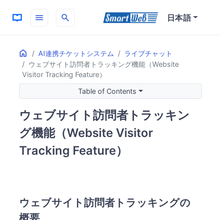
menu
search
日本語
Home
ON THIS PAGE
AI連携チケットシステム
ライブチャット
ウェブサイト訪問者トラッキング機能（Website
ウェブサイト訪問者トラッキングの概要
Visitor Tracking Feature）
トラッキング機能の目的
データ分析による改善アプローチ
Table of Contents
トラッキングの主要な利点
ウェブサイト訪問者トラッキン
行動データの可視化
導線最適化
グ機能（Website Visitor
チャット戦略の改善
Tracking Feature）
業務最適化
継続的な改善
ウェブサイト訪問者トラッキングの
概要