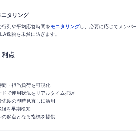
モニタリング
で行列や平均応答時間を
モニタリング
し、必要に応じてメンバ
SLA逸脱を未然に防ぎます。
と利点
ト
時間・担当負荷を可視化
ードで運用状況をリアルタイム把握
優先度の即時見直しに活用
兆候を早期検知
ルの起点となる指標を提供