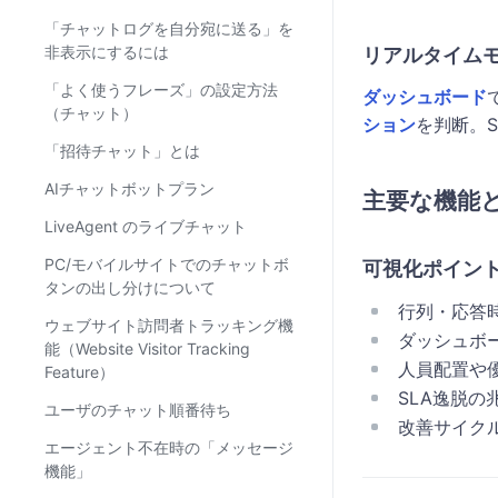
「チャットログを自分宛に送る」を
非表示にするには
リアルタイム
「よく使うフレーズ」の設定方法
ダッシュボード
（チャット）
ション
を判断。
「招待チャット」とは
AIチャットボットプラン
主要な機能
LiveAgent のライブチャット
PC/モバイルサイトでのチャットボ
可視化ポイン
タンの出し分けについて
行列・応答
ウェブサイト訪問者トラッキング機
ダッシュボ
能（Website Visitor Tracking
人員配置や
Feature）
SLA逸脱の
ユーザのチャット順番待ち
改善サイク
エージェント不在時の「メッセージ
機能」