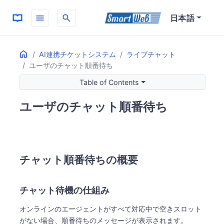
menu
search
日本語
Home
ON THIS PAGE
AI連携チケットシステム
ライブチャット
ユーザのチャット順番待ち
チャット順番待ちの概要
チャット待機の仕組み
Table of Contents
ユーザ側のチャット待機画面
ユーザのチャット順番待ち
待機画面の詳細
ユーザができる操作
オフラインメッセージ機能
オフラインメッセージ画面への切り替え
チャット順番待ちの概要
オフラインメッセージ設定の有効化
エージェント側の待機ユーザ管理
チャット待機ユーザの確認方法
チャット待機の仕組み
オンラインのエージェントがすべて対応中で空きスロット
がない場合、順番待ちのメッセージが表示されます。