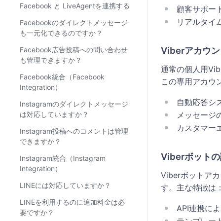
Facebook と LiveAgentを連携する
顧客サポー
リアルタイ
Facebookのダイレクトメッセージ
も一元化できるのですか？
Viberアカ
Facebook広告投稿への問い合わせ
も管理できますか？
通常の個人用Vi
Facebook統合（Facebook
この専用アカウ
Integration）
自動応答シ
Instagramのダイレクトメッセージ
は対応していますか？
メッセージ
カスタマー
Instagram投稿へのコメントは管理
できますか？
Viberボッ
Instagram統合（Instagram
Integration）
Viberボットア
LINEには対応していますか？
す。主な特徴は
LINEを利用するのに追加料金は必
API連携に
要ですか？