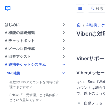
menu
search
検索
Home
はじめに
AI連携チ
AI機能の基礎知識
Viber
AIチャットボット
AIメール回答作成
AI回答アシスト
Viberサポ
AI連携チケットシステム
Viberメッ
SNS連携
はい、Smart
複数のSNSアカウントを同時に管
理できますか？
カウントは統合で
で、以下のよう
SNSの「一元管理」とは具体的に
どういう意味ですか？
自動メッセ