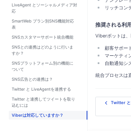
テンプレー
LiveAgent とソーシャルメディア対
リッチコン
応
SmartWeb プラン別SNS機能対応
推奨される利
表
Viberボット
SNSカスタマーサポート統合機能
SNSとの連携はどのように行いま
顧客サポー
すか？
マーケティ
自動通知シ
SNSプラットフォーム別の機能に
ついて
統合プロセスは
SNS広告との連携は？
Twitter と LiveAgentを連携する
Twitter と連携してツイートを取り
navigate_before
Twitte
込むには
Viberは対応していますか？
Viberボットの新規作成はできます