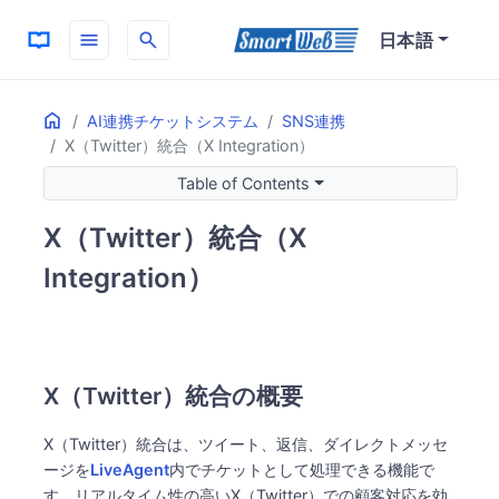
menu
search
日本語
Home
ON THIS PAGE
AI連携チケットシステム
SNS連携
X（Twitter）統合（X Integration）
X（Twitter）統合の概要
迅速な顧客対応の重要性
Table of Contents
複数アカウント管理の効率化
X（Twitter）統合（X
主な機能と利点
チケット管理機能
Integration）
ブランド保護
管理の効率化
X（Twitter）統合の概要
X（Twitter）統合は、ツイート、返信、ダイレクトメッセ
ージを
LiveAgent
内でチケットとして処理できる機能で
す。リアルタイム性の高いX（Twitter）での顧客対応を効