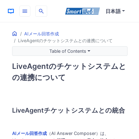
menu
search
日本語
Home
ON THIS PAGE
AIメール回答作成
LiveAgentのチケットシステムとの連携について
LiveAgentチケットシステムとの統合
統合の仕組み
Table of Contents
受信からの自動連携
LiveAgentのチケットシステムと
チケット画面での操作
メリット
の連携について
効率的なワークフロー
履歴の一元管理
チーム連携の効率化
利用可能な機能
LiveAgentチケットシステムとの統合
AIメール回答作成（AI Answer Composer）
AI回答アシスト（AI Answer Improver）
自動化ルール
AIメール回答作成
（AI Answer Composer）は、