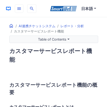
menu
search
日本語
Home
ON THIS PAGE
AI連携チケットシステム
レポート・分析
カスタマーサービスレポート機能
カスタマーサービスレポート機能の概要
カスタマーサービスレポートとは
Table of Contents
カスタマーサービスレポートの重要性
カスタマーサービスレポート機
レポート確認の必要性
具体的な活用例
能
SmartWeb Supportのレポート機能詳細
分析概要
パフォーマンスレポート
各種レポート機能
カスタマーサービスレポート機能の概
レポート活用のメリット
要
サービス改善
顧客満足度の向上
カスタマーサービスレポートとは