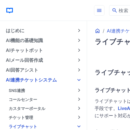
menu
search
検索
Home
はじめに
AI連携チ
AI機能の基礎知識
ライブチ
AIチャットボット
AIメール回答作成
AI回答アシスト
ライブチャ
AI連携チケットシステム
ライブチャッ
SNS連携
コールセンター
ライブチャット
手段です。
Live
カスタマーポータル
にサポート対応
チケット管理
ライブチャット