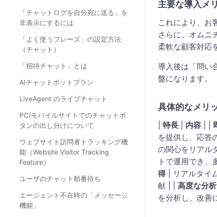
主要な導入メ
「チャットログを自分宛に送る」を
これにより、お
非表示にするには
さらに、オムニ
「よく使うフレーズ」の設定方法
柔軟な顧客対応
（チャット）
「招待チャット」とは
導入後は「問い
盤になります。
AIチャットボットプラン
LiveAgent のライブチャット
具体的なメリ
PC/モバイルサイトでのチャットボ
|
特長
|
​内容
| |
タンの出し分けについて
を提供し、応答の
ウェブサイト訪問者トラッキング機
の関心をリアルタ
能（Website Visitor Tracking
トで運用でき、多
Feature）
得
| リアルタ
ユーザのチャット順番待ち
献 | |
高度な分析
エージェント不在時の「メッセージ
を分析し、改善に
機能」