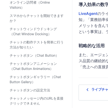
オンライン訪問者（Online
導入効果の数
Visitors）
LiveAgent
のラ
スマホからチャットを開始できます
知」「業務効率
か？
メリットを含ん
チャットウィンドウドッキング
という事実は、
（Chat Window Docking）
チャットの動作テストを簡単に行う
戦略的な活用
方法が知りたい
また、エージェ
チャットボタン（Chat Button）
ス品質の継続的な
チャットボタンアニメーション
「売上への直接
（Chat Button Animations）
チャットボタンギャラリー（Chat
Button Gallery）
navigate_before
ライブチャ
チャットボタンの設定方法
チャットメッセージ内のURLを直接
クリックできません