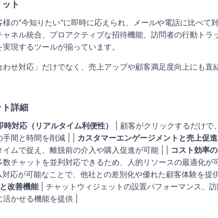
リット
客様の"今知りたい"に即時に応えられ、メールや電話に比べて
チャネル統合、プロアクティブな招待機能、訪問者の行動トラ
を実現するツールが揃っています。
合わせ対応」だけでなく、売上アップや顧客満足度向上にも直
ット詳細
即時対応（リアルタイム利便性）
| 顧客がクリックするだけで
手間と時間を削減 | |
カスタマーエンゲージメントと売上促進
イムで捉え、離脱前の介入や購入促進が可能 | |
コスト効率の
数チャットを並列対応できるため、人的リソースの最適化が可能
イム対応が可能なことで、他社との差別化や優れた顧客体験を提
と改善機能
| チャットウィジェットの設置パフォーマンス、
活かせる機能を提供 |