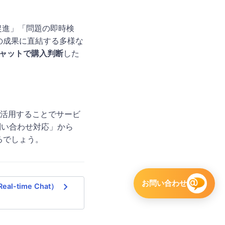
促進」「問題の即時検
の成果に直結する多様な
チャットで購入判断
​した
を活用することでサービ
問い合わせ対応」から
るでしょう。
お問い合わせ
navigate_next
l-time Chat）