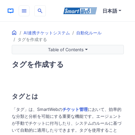
menu
search
日本語
Home
ON THIS PAGE
AI連携チケットシステム
自動化ルール
タグを作成する
タグとは
タグの作成方法
Table of Contents
タグを作成する
タグとは
「タグ」は、SmartWebの
チケット管理
において、効率的
な分類と分析を可能にする重要な機能です。エージェント
が手動でチケットに付与したり、システムのルールに基づ
いて自動的に適用したりできます。タグを使用すること