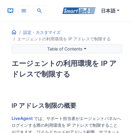
menu
search
日本語
Home
ON THIS PAGE
設定・カスタマイズ
エージェントの利用環境を IP アドレスで制限する
IP アドレス制限の概要
IP アドレス制限の設定方法
Table of Contents
ログイン制限設定手順
エージェントの利用環境を IP ア
IP アドレス指定のオプション
IP アドレス制限違反時の動作
ドレスで制限する
IP アドレス制限の概要
LiveAgent
では、サポート担当者がエージェントパネルへ
ログインする際の利用環境を IP アドレスで制限すること
ができます。ワイルドカードやアドレス範囲、サブネット