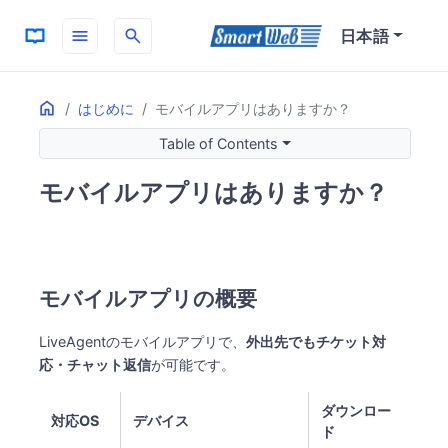
menu
search
日本語
Home
ON THIS PAGE
はじめに
モバイルアプリはありますか？
モバイルアプリの概要
Table of Contents
主な機能
チケット管理
モバイルアプリはありますか？
リアルタイム通知
チャット対応
モバイルアプリのメリット
利用シーン
モバイルアプリの概要
ダウンロード方法
LiveAgentのモバイルアプリで、
外出先でもチケット対
iOS（iPhone / iPad）
応・チャット返信
​が可能です。
Android
初期設定
ダウンロー
対応OS
デバイス
関連情報
ド